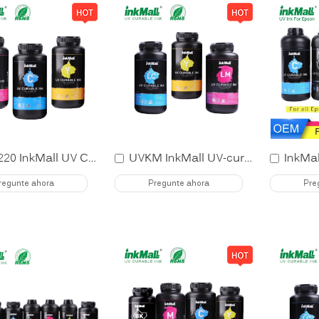
GH2220 InkMall UV Curable Ink for Ricoh
UVKM InkMall UV-curable ink for Konica
regunte ahora
Pregunte ahora
Pre