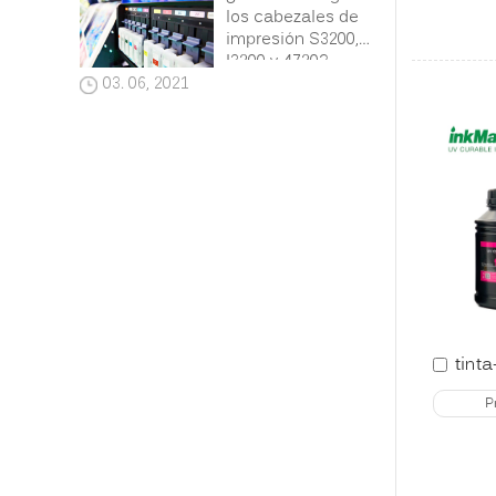
los cabezales de
impresión S3200,
I3200 y 4720?
03. 06, 2021
P