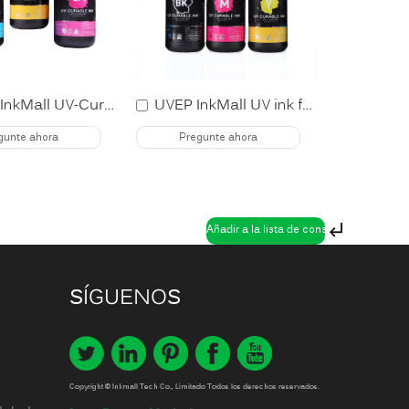
UVRH InkMall UV-Curable ink for Ricoh Gen5
UVEP InkMall UV ink for Epson DX5
gunte ahora
Pregunte ahora
SÍGUENOS
Copyright © Inkmall Tech Co., Limitado Todos los derechos reservados.