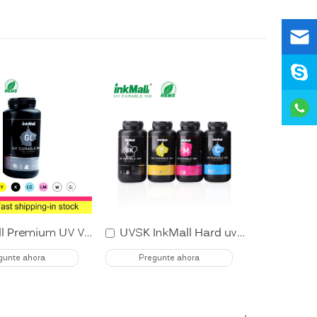
InkMall Premium UV Varnish
UVSK InkMall Hard uv ink for Seiko
gunte ahora
Pregunte ahora