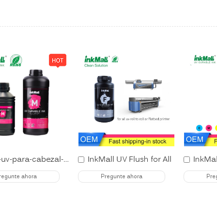
tinta-uv-para-cabezal-i3200
InkMall UV Flush for All
regunte ahora
Pregunte ahora
Pre