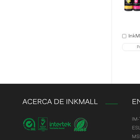
P
ACERCA DE INKMALL
E
IM-
ESL
MSL