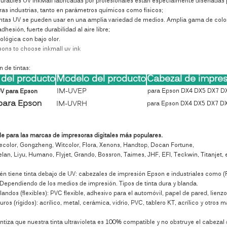
 curables UV InkMall fabricadas por profesionales están especialmente diseñada
ras industrias, tanto en parámetros químicos como físicos;
intas UV se pueden usar en una amplia variedad de medios. Amplia gama de colo
dhesión, fuerte durabilidad al aire libre;
ológica con bajo olor.
sons to choose inkmall uv ink
n de tintas:
del producto
Modelo del producto
Cabezal de impres
IM-UVEP
para Epson DX4 DX5 DX7 D
UV para Epson
 para Epson
IM-UVRH
para Epson DX4 DX5 DX7 D
le para las marcas de impresoras digitales más populares.
ecolor, Gongzheng, Witcolor, Flora, Xenons, Handtop, Docan Fortune,
elan, Liyu, Humano, Flyjet, Grando, Bossron, Taimes, JHF, EFI, Teckwin, Titanjet, 
én tiene tinta debajo de UV: cabezales de impresión Epson e industriales como (Ric
: Dependiendo de los medios de impresión. Tipos de tinta dura y blanda.
landos (flexibles): PVC flexible, adhesivo para el automóvil, papel de pared, lienzo 
uros (rígidos): acrílico, metal, cerámica, vidrio, PVC, tablero KT, acrílico y otros
antiza que nuestra tinta ultravioleta es 100% compatible y no obstruye el cabezal