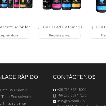
InkMall Soft uv ink for Spectra Starfire
UVTH Led UV Curing ink for Toshiba
regunte ahora
Pregunte ahora
Pre
NLACE RÁPIDO
CONTÁCTENOS
+86 755 8921 5002
Tinta UV Curable
+86 176 8897 7176
 Tinta Eco solvente
info@inkmall.vip
 Tinta solvente