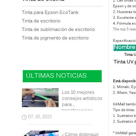
1. Las tintas
Epson y de ot
2. Nuestras t
Tinta para Epson EcoTank
3. Excelente a
Tinta de escritorio
4. Fórmula ec
Tinta de sublimación de escritorio
The top 5 rea
Tinta de pigmento de escritorio
Especificació
Nombre 
Tinta 
Tinta UV
ÚLTIMAS NOTICIAS
Está disponib
1. Mimaki, Ey
Los 10 mejores
2. Allwin, Yas
consejos artísticos
para
InkMall tambi
Tipo de tinta
transferencias
1. Sustratos b
07. 26, 2022
DTF
2. Sustratos d
* InkMall gar
¿Cómo distinguir