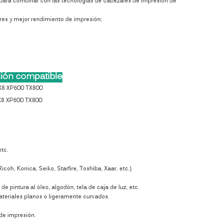
s para combinar con las tecnologías de cabezales de impresión de
res y mejor rendimiento de impresión;
ión compatible
X8 XP600 TX800
X8 XP600 TX800
etc.
oh, Konica, Seiko, Starfire, Toshiba, Xaar, etc.)
de pintura al óleo, algodón, tela de caja de luz, etc.
 materiales planos o ligeramente curvados.
 de impresión.