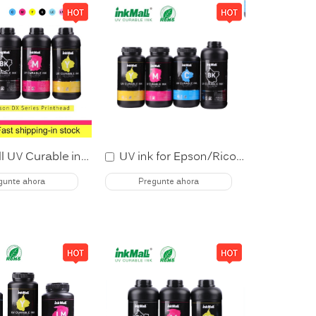
InkMall UV Curable ink for Epson XP600 TX800
UV ink for Epson/Ricoh/Konica/Seiko printhead
gunte ahora
Pregunte ahora