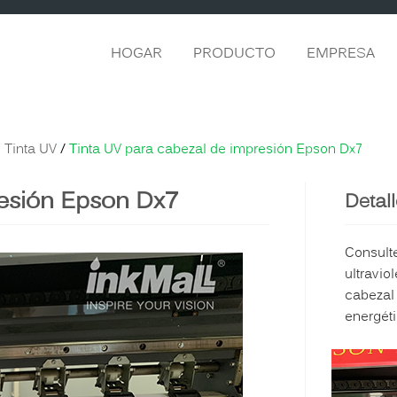
HOGAR
PRODUCTO
EMPRESA
 Tinta UV
/
Tinta UV para cabezal de impresión Epson Dx7
resión Epson Dx7
Detal
Consulte
ultravio
cabezal
energét