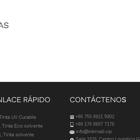
AS
NLACE RÁPIDO
CONTÁCTENOS
+86 755 8921 5002
Tinta UV Curable
+86 176 8897 7176
 Tinta Eco solvente
info@inkmall.vip
 Tinta solvente
Sala 1626, Centro Logístico G